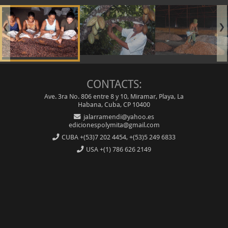
❮
❯
CONTACTS:
Ave. 3ra No. 806 entre 8 y 10, Miramar, Playa, La
Habana, Cuba, CP 10400
jalarramendi@yahoo.es
edicionespolymita@gmail.com
CUBA
+(53)7 202 4454, +(53)5 249 6833
USA
+(1) 786 626 2149