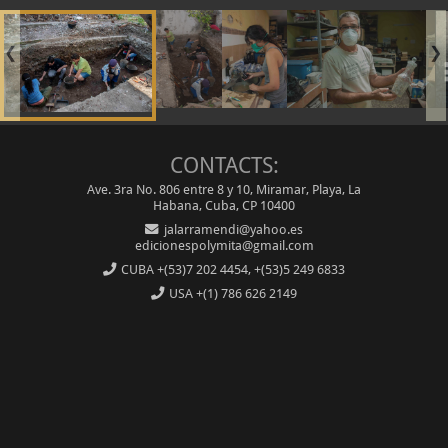
❮
❯
CONTACTS:
Ave. 3ra No. 806 entre 8 y 10, Miramar, Playa, La
Habana, Cuba, CP 10400
jalarramendi@yahoo.es
edicionespolymita@gmail.com
CUBA
+(53)7 202 4454, +(53)5 249 6833
USA
+(1) 786 626 2149