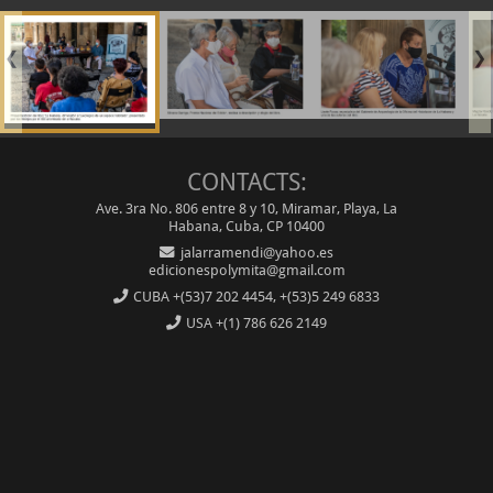
❮
❯
CONTACTS:
Ave. 3ra No. 806 entre 8 y 10, Miramar, Playa, La
Habana, Cuba, CP 10400
jalarramendi@yahoo.es
edicionespolymita@gmail.com
CUBA
+(53)7 202 4454, +(53)5 249 6833
USA
+(1) 786 626 2149