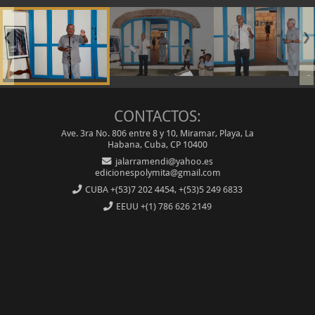
❮
❯
CONTACTOS:
Ave. 3ra No. 806 entre 8 y 10, Miramar, Playa, La
Habana, Cuba, CP 10400
jalarramendi@yahoo.es
edicionespolymita@gmail.com
CUBA
+(53)7 202 4454, +(53)5 249 6833
EEUU
+(1) 786 626 2149