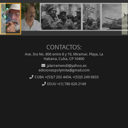
❮
❯
CONTACTOS:
Ave. 3ra No. 806 entre 8 y 10, Miramar, Playa, La
Habana, Cuba, CP 10400
jalarramendi@yahoo.es
edicionespolymita@gmail.com
CUBA
+(53)7 202 4454, +(53)5 249 6833
EEUU
+(1) 786 626 2149