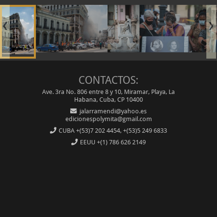
❮
❯
CONTACTOS:
Ave. 3ra No. 806 entre 8 y 10, Miramar, Playa, La
Habana, Cuba, CP 10400
jalarramendi@yahoo.es
edicionespolymita@gmail.com
CUBA
+(53)7 202 4454, +(53)5 249 6833
EEUU
+(1) 786 626 2149