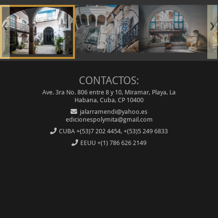
❮
❯
CONTACTOS:
Ave. 3ra No. 806 entre 8 y 10, Miramar, Playa, La
Habana, Cuba, CP 10400
jalarramendi@yahoo.es
edicionespolymita@gmail.com
CUBA
+(53)7 202 4454, +(53)5 249 6833
EEUU
+(1) 786 626 2149