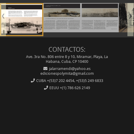
❮
❯
CONTACTOS:
Ave. 3ra No. 806 entre 8 y 10, Miramar, Playa, La
Habana, Cuba, CP 10400
jalarramendi@yahoo.es
edicionespolymita@gmail.com
CUBA
+(53)7 202 4454, +(53)5 249 6833
EEUU
+(1) 786 626 2149