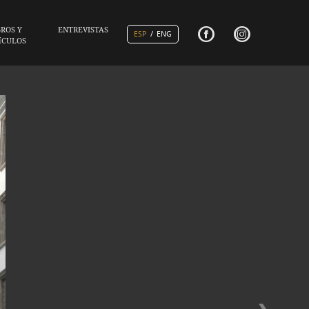
F
#
BROS Y
ENTREVISTAS
ESP
/
ENG
íCULOS