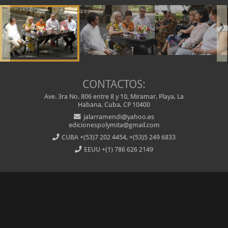
❮
❯
CONTACTOS:
Ave. 3ra No. 806 entre 8 y 10, Miramar, Playa, La
Habana, Cuba, CP 10400
jalarramendi@yahoo.es
edicionespolymita@gmail.com
CUBA
+(53)7 202 4454, +(53)5 249 6833
EEUU
+(1) 786 626 2149